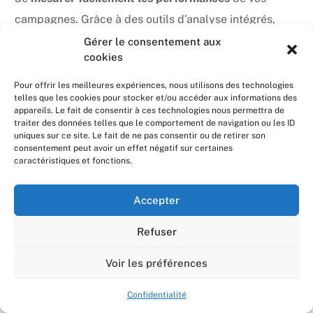
campagnes. Grâce à des outils d’analyse intégrés,
vous pouvez suivre en temps réel le retour sur
Gérer le consentement aux
cookies
investissement, identifier les campagnes les plus
performantes et ajuster vos stratégies en
Pour offrir les meilleures expériences, nous utilisons des technologies
telles que les cookies pour stocker et/ou accéder aux informations des
conséquence.
appareils. Le fait de consentir à ces technologies nous permettra de
traiter des données telles que le comportement de navigation ou les ID
Pour tirer le meilleur parti de Facebook Ads, suivez
uniques sur ce site. Le fait de ne pas consentir ou de retirer son
consentement peut avoir un effet négatif sur certaines
ces étapes :
caractéristiques et fonctions.
Définissez clairement vos objectifs de campagne.
Accepter
Créez des visuels et des messages engageants.
Utilisez la segmentation avancée pour cibler votre
Refuser
audience.
Voir les préférences
Audit Gratuit
Surveillez et analysez les performances de vos
publicités.
Confidentialité