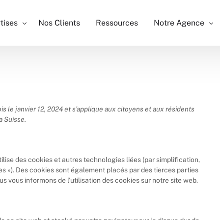
tises
Nos Clients
Ressources
Notre Agence
Référencement SEO
Qui somme n
SEA - Google Ads
Nos métiers
Social Ads
Notre équip
is le janvier 12, 2024 et s’applique aux citoyens et aux résidents
a Suisse.
Création site Web
Recrutement
Netlinking
SEO Local
utilise des cookies et autres technologies liées (par simplification,
Leads
es »). Des cookies sont également placés par des tierces parties
vous informons de l’utilisation des cookies sur notre site web.