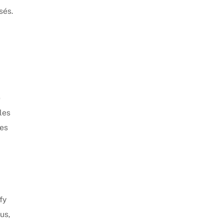
sés.
e
les
ces
fy
us,