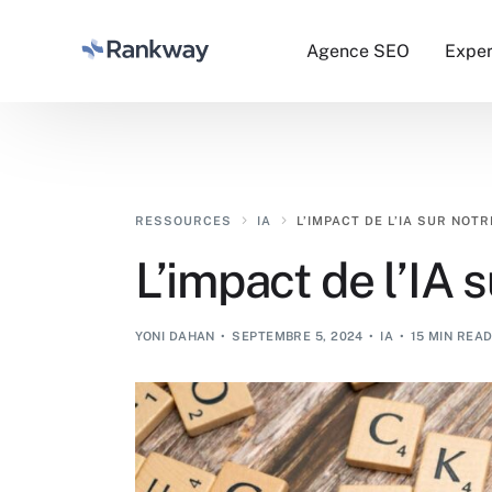
Agence SEO
Exper
Réfé
RESSOURCES
IA
L’IMPACT DE L’IA SUR NOTR
SEA -
L’impact de l’IA 
Socia
YONI DAHAN
SEPTEMBRE 5, 2024
IA
15 MIN REA
Créat
Netli
SEO L