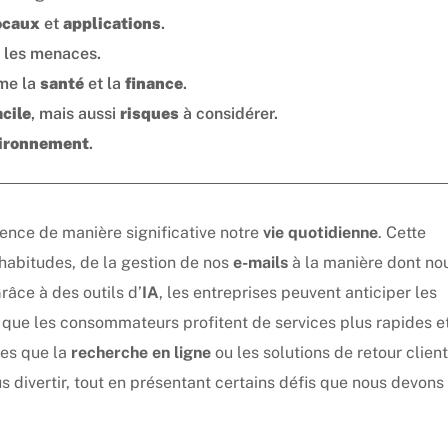
ocaux
et
applications
.
 les menaces.
me la
santé
et la
finance
.
acile
, mais aussi
risques
à considérer.
ironnement
.
uence de manière significative notre
vie quotidienne
. Cette
habitudes, de la gestion de nos
e-mails
à la manière dont no
Grâce à des outils d’
IA
, les entreprises peuvent anticiper les
s que les consommateurs profitent de services plus rapides e
les que la
recherche en ligne
ou les solutions de retour client
us divertir, tout en présentant certains défis que nous devons