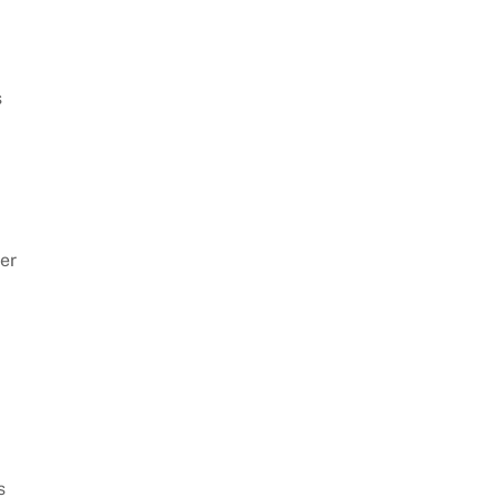
s
er
s