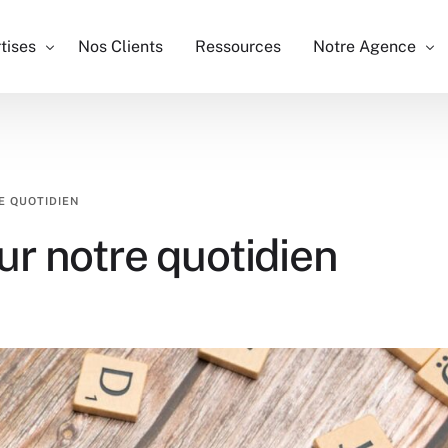
tises
Nos Clients
Ressources
Notre Agence
rencement SEO
Qui somme nous ?
E QUOTIDIEN
 Google Ads
Nos métiers
sur notre quotidien
l Ads
Notre équipe
D
ion site Web
Recrutement & Par
nking
ocal