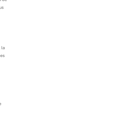
us
 la
ées
e